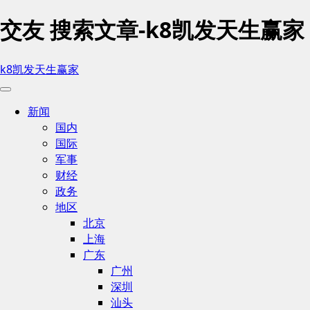
交友 搜索文章-k8凯发天生赢家
k8凯发天生赢家
新闻
国内
国际
军事
财经
政务
地区
北京
上海
广东
广州
深圳
汕头