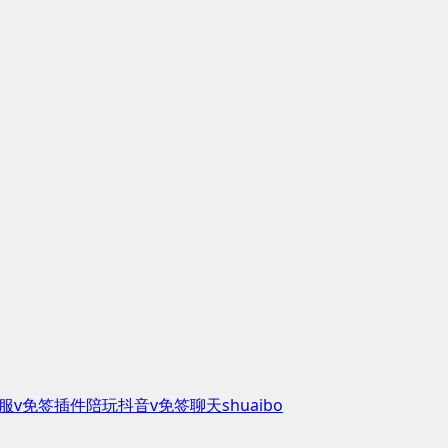
服
v免签插件
陪玩
抖音
v免签
聊天
shuaibo