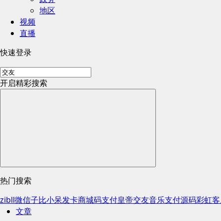
地区
视频
直播
快速登录
开启精彩搜索
热门搜索
zibll
微信
子比
小呆
发卡
商城
码支付
皇帝
交友
音乐
支付
源码
彩虹
客
文章