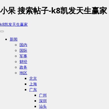
小呆 搜索帖子-k8凯发天生赢家
k8凯发天生赢家
新闻
国内
国际
军事
财经
政务
地区
北京
上海
广东
广州
深圳
汕头