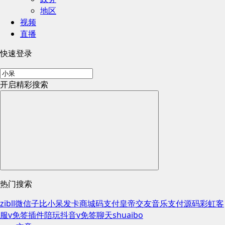
地区
视频
直播
快速登录
开启精彩搜索
热门搜索
zibll
微信
子比
小呆
发卡
商城
码支付
皇帝
交友
音乐
支付
源码
彩虹
客
服
v免签插件
陪玩
抖音
v免签
聊天
shuaibo