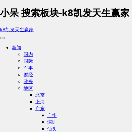
小呆 搜索板块-k8凯发天生赢家
k8凯发天生赢家
新闻
国内
国际
军事
财经
政务
地区
北京
上海
广东
广州
深圳
汕头