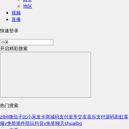
地区
视频
直播
快速登录
开启精彩搜索
热门搜索
zibll
微信
子比
小呆
发卡
商城
码支付
皇帝
交友
音乐
支付
源码
彩虹
客
服
v免签插件
陪玩
抖音
v免签
聊天
shuaibo