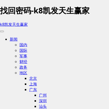
找回密码-k8凯发天生赢家
k8凯发天生赢家
新闻
国内
国际
军事
财经
政务
地区
北京
上海
广东
广州
深圳
汕头