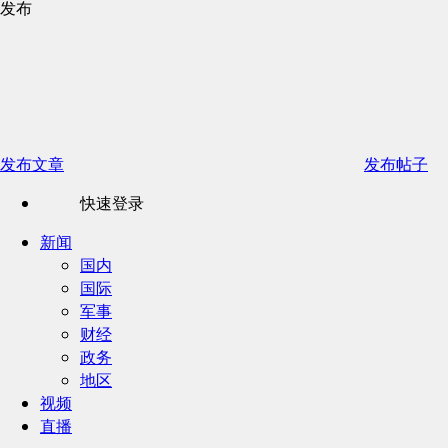
发布
发布文章
发布帖子
快速登录
新闻
国内
国际
军事
财经
政务
地区
视频
直播