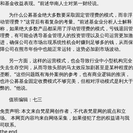
和基金收益表现。”前述华南人士对第一财经说。
为什么公募基金绝大多数要采取固定管理费的模式，而非浮
动管理费？“这背后有着复杂的考量。”前述基金业分析人士解释
称，如果绝大多数产品都采用了浮动管理费的模式，亏钱退回管
理费，有可能会诱导基金管理人的投资管理以及公司运营更加激
进，确保公司在市场出现系统性机会时赚到足够多的钱，从而保
障公司在熊市年份中也能正常运转，这势必加剧市场波动。
另一方面，这样的运营模式，也会导致行业中小型机构完全
失去生存空间，从而导致头部的马太效应加剧甚至是某种程度的
垄断。“这些问题既有海外案例的参考，也有商业逻辑的推演，
也许公募基金固定收费模式不够完美，但相对浮动模式是利大于
弊的。”他说。
值班编辑：七三
免责声明: 本文来自梵星网创作者，不代表梵星网的观点和立
场。 本网页内容均来自网络采集，如果侵犯了您的权益请与我
司联系。
the end