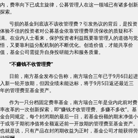
内，费率向下已成主旋律，公募管理人在这一领域已有诸多创新
探索。
亏损的基金到底该不该收管理费？引发热议的背后，是投资
体验不佳的投资者对公募基金依靠管理费旱涝保收的质疑和不
满。在业内人士看来，保护投资者利益既要靠管理人的道德与觉
悟，又要靠利益分配机制的不断优化。创造价值，才能共享价
值，基金公司需提升自身投研能力和服务质量。
“不赚钱不收管理费”
日前，南方基金发布公告称，南方瑞合三年已于9月6日起进
入新一轮开放期，但因业绩未能达标，将于9月5日返还最近三
年的管理费至基金资产。
作为一只分档固定费率基金，南方瑞合三年是业内此前对费
率改革的一次创新探索，即“赚钱才收管理费、多赚不多收”。基
金合同规定，每个封闭期的最后一日，若基金份额的期末净值小
于或等于期初净值将全额返还前一开放期的管理费至基金资产。
也就是说，只有产品在封闭期收益为正时，基金公司才能获得劳
动报酬。