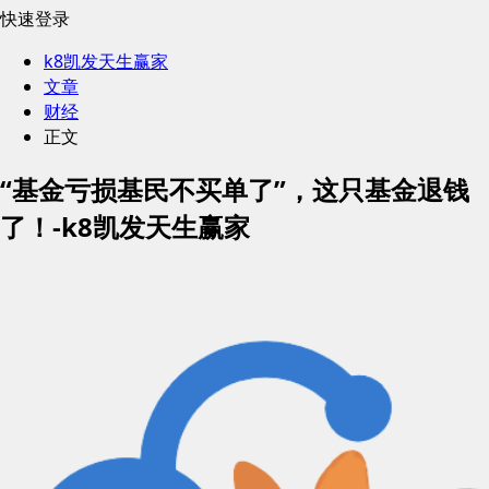
快速登录
k8凯发天生赢家
文章
财经
正文
“基金亏损基民不买单了”，这只基金退钱
了！-k8凯发天生赢家