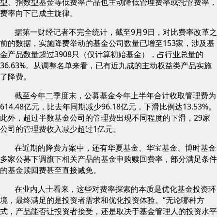
型、指数型基金等低费率产品也主动降低管理费率或托管费率，
费率向下已成主旋律。
据第一财经记者不完全统计，截至9月9日，对比费率改革之
前的数据，实施降费举动的基金公司数量已增至153家，涉及基
金产品数量超过3908只（仅计算初始基金），占行业总量的
36.63%。从调整名单来看，已有近九成的主动权益类产品实施
了降费。
截至今年二季度末，公募基金今年上半年合计收取管理费为
614.48亿元，比去年同期减少96.18亿元，下滑比例达13.53%。
此外，超过半数基金公司的管理费出现不同程度的下滑，29家
公司的管理费收入减少超过1亿元。
在近期的降费方案中，还有华夏基金、华宝基金、博时基金
多家公募下调旗下相关产品的基金申购赎回费率，部分满足条件
的基金赎回费甚至直接减免。
在业内人士看来，这些对费率探索的本质是优化基金投资环
境，最终满足的是投资者需求和优化投资体验。“无论哪种方
式，产品能否让投资者接受，还是取决于基金管理人的投资水平