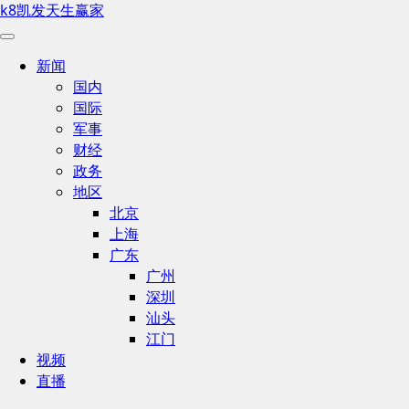
k8凯发天生赢家
新闻
国内
国际
军事
财经
政务
地区
北京
上海
广东
广州
深圳
汕头
江门
视频
直播