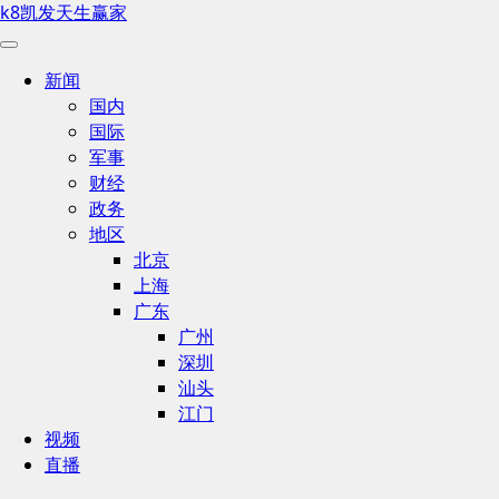
k8凯发天生赢家
新闻
国内
国际
军事
财经
政务
地区
北京
上海
广东
广州
深圳
汕头
江门
视频
直播