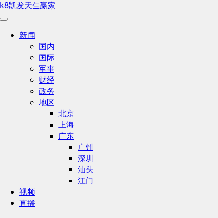
k8凯发天生赢家
新闻
国内
国际
军事
财经
政务
地区
北京
上海
广东
广州
深圳
汕头
江门
视频
直播