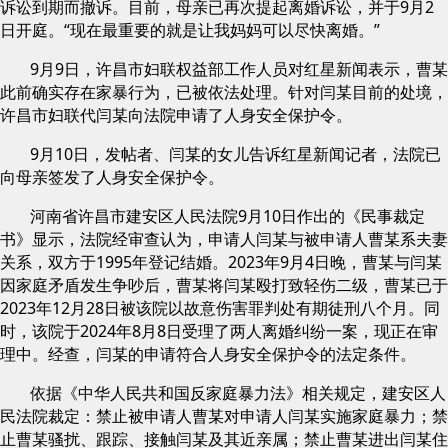
诉讼到期而撤诉。目前，母亲已再次提起离婚诉讼，并于9月2
日开庭。“现在最重要的就是让我妈妈可以尽快离婚。”
9月9日，许昌市妇联权益部工作人员对红星新闻表示，曹某
此前确实存在家暴行为，已被依法处理。针对闫某目前的处境，
许昌市妇联代闫某向法院申请了人身安全保护令。
9月10日，发帖者、闫某的女儿告诉红星新闻记者，法院已
向母亲签发了人身安全保护令。
河南省许昌市建安区人民法院9月10日作出的《民事裁定
书》显示，法院经审查认为，申请人闫某与被申请人曹某系夫妻
关系，双方于1995年登记结婚。2023年9月4日晚，曹某与闫某
因家庭矛盾发生争吵后，曹某将闫某殴打致轻伤二级，曹某已于
2023年12月28日被该院以故意伤害罪判处有期徒刑八个月。同
时，该院于2024年8月8日受理了两人离婚纠纷一案，现正在审
理中。经查，闫某的申请符合人身安全保护令的法定条件。
依据《中华人民共和国反家庭暴力法》相关规定，建安区人
民法院裁定：禁止被申请人曹某对申请人闫某实施家庭暴力；禁
止曹某骚扰、跟踪、接触闫某及其近亲属；禁止曹某进出闫某住