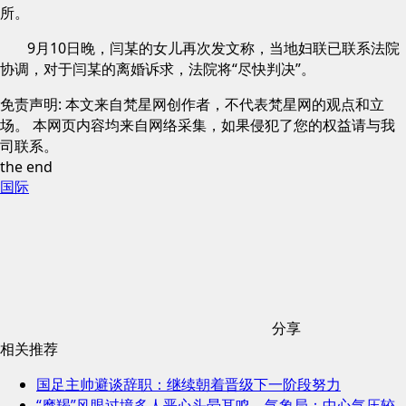
所。
9月10日晚，闫某的女儿再次发文称，当地妇联已联系法院
协调，对于闫某的离婚诉求，法院将“尽快判决”。
免责声明: 本文来自梵星网创作者，不代表梵星网的观点和立
场。 本网页内容均来自网络采集，如果侵犯了您的权益请与我
司联系。
the end
国际
分享
相关推荐
国足主帅避谈辞职：继续朝着晋级下一阶段努力
“摩羯”风眼过境多人恶心头晕耳鸣，气象局：中心气压较