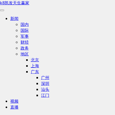
k8凯发天生赢家
新闻
国内
国际
军事
财经
政务
地区
北京
上海
广东
广州
深圳
汕头
江门
视频
直播