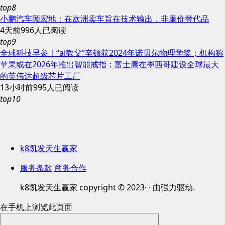
top8
小鹏汽车顾宏地：在欧洲卖车旨在技术输出，非廉价替代品
4天前
996人已阅读
top9
全球科技早参｜“ai教父”辛顿获2024年诺贝尔物理学奖；机构称
苹果或在2026年推出智能戒指；富士康在墨西哥建设全球最大
的英伟达超级芯片工厂
13小时前
995人已阅读
top10
k8凯发天生赢家
服务条款
商务合作
k8凯发天生赢家 copyright © 2023· · 由强力驱动.
在手机上浏览此页面