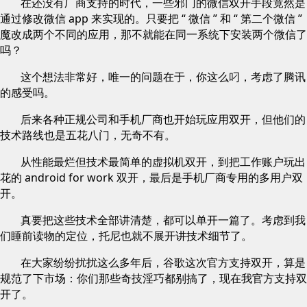
在还没有厂商支持的时代，一些邪门的微信双开手段竟然是
通过修改微信 app 来实现的。只要把 “ 微信 ” 和 “ 第二个微信 ”
魔改成两个不同的应用，那不就能在同一系统下安装两个微信了
吗？
这个想法非常好，唯一的问题在于，你这么叼，考虑了腾讯
的感受吗。
后来各种正规公司和手机厂商也开始玩应用双开，但他们的
技术路线也是五花八门，无奇不有。
从性能最烂但技术最简单的虚拟机双开，到把工作账户玩出
花的 android for work 双开，最后是手机厂商专用的多用户双
开。
真要把这些技术全部讲清楚，都可以单开一篇了。考虑到我
们睡前读物的定位，托尼也就不展开讲技术细节了。
在大家纷纷扰扰这么多年后，谷歌这次官方支持双开，算是
规范了下市场：你们那些奇技淫巧都别搞了，现在我官方支持双
开了。