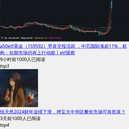
a50etf基金（159592）早盘交投活跃 ，中芯国际涨超11%，机
构：短期市场仍有上行动能丨etf观察
9小时前
1000人已阅读
top3
恒天然2024财年业绩下滑，押宝大中华区餐饮市场可有胜算？
3天前
1000人已阅读
top4