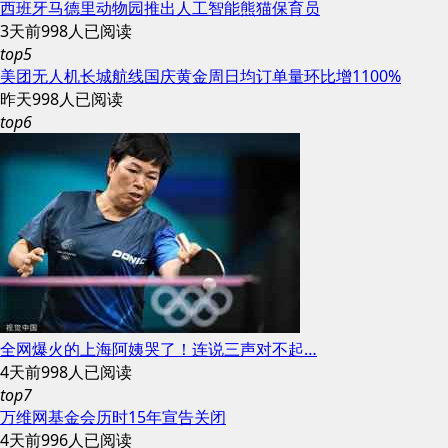
西班牙马德里动物园推出人工智能熊猫保育员
3天前
998人已阅读
top5
美团无人机长城航线国庆黄金周日均订单量环比增1100%
昨天
998人已阅读
top6
全网爆火的上海阿姨哭了！连说三声对不起…
4天前
998人已阅读
top7
万维网基金会历时15年宣告关闭
4天前
996人已阅读