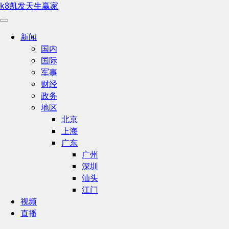
k8凯发天生赢家
新闻
国内
国际
军事
财经
政务
地区
北京
上海
广东
广州
深圳
汕头
江门
视频
直播