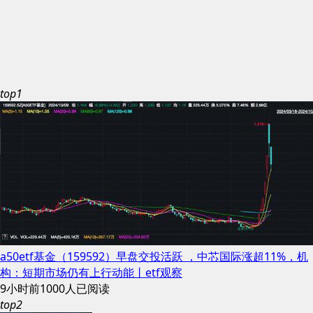
top1
a50etf基金（159592）早盘交投活跃 ，中芯国际涨超11%，机
构：短期市场仍有上行动能丨etf观察
9小时前
1000人已阅读
top2