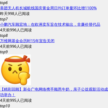
top6
美团无人机长城航线国庆黄金周日均订单量环比增1100%
昨天
998人已阅读
top7
小鹏汽车顾宏地：在欧洲卖车旨在技术输出，非廉价替代品
4天前
996人已阅读
top8
万维网基金会历时15年宣告关闭
4天前
996人已阅读
top9
【精彩回顾】新会广电网络携手顺恩牛奶，亲子公益观影活动成
功举办！
4天前
995人已阅读
top10