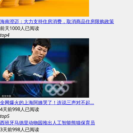
海南澄迈：大力支持住房消费，取消商品住房限购政策
前天
1000人已阅读
top4
全网爆火的上海阿姨哭了！连说三声对不起…
4天前
998人已阅读
top5
西班牙马德里动物园推出人工智能熊猫保育员
3天前
998人已阅读