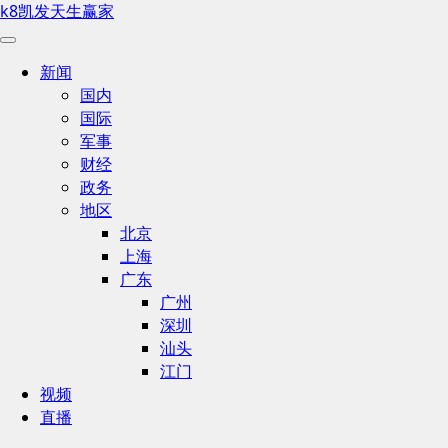
k8凯发天生赢家
新闻
国内
国际
军事
财经
政务
地区
北京
上海
广东
广州
深圳
汕头
江门
视频
直播