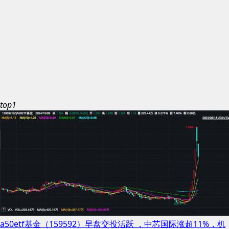
top1
a50etf基金（159592）早盘交投活跃 ，中芯国际涨超11%，机