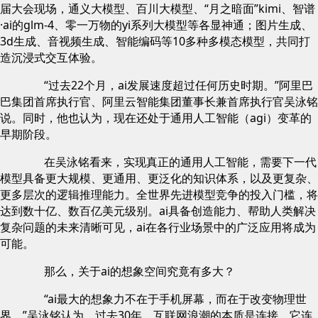
届大会现场，通义大模型、百川大模型、“月之暗面”kimi、智谱
·ai的glm-4、零一万物的yi系列大模型等各显神通；图片生成、
3d生成、音视频生成、智能编码等10多种多模态模型，共同打
造沉浸式交互体验。
“过去22个月，ai发展速度超过任何历史时期。”阿里巴
巴集团首席执行官、阿里云智能集团董事长兼首席执行官吴泳铭
说。同时，他也认为，现在还处于通用人工智能（agi）变革的
早期阶段。
在吴泳铭看来，实现真正的通用人工智能，需要下一代
模型具备更大规模、更通用、更泛化的知识体系，以及更复杂、
更多层次的逻辑推理能力。全世界先进模型竞争的投入门槛，将
达到数十亿、数百亿美元级别。ai具备创造能力、帮助人类解决
复杂问题的未来清晰可见，ai在各行业场景中的广泛应用将成为
可能。
那么，关于ai的想象空间究竟有多大？
“ai最大的想象力不在于手机屏幕，而在于改变物理世
界。”吴泳铭认为，过去30年，互联网浪潮的本质是连接。它连