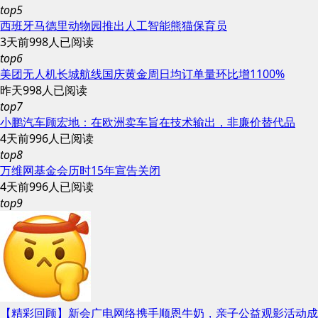
top5
西班牙马德里动物园推出人工智能熊猫保育员
3天前
998人已阅读
top6
美团无人机长城航线国庆黄金周日均订单量环比增1100%
昨天
998人已阅读
top7
小鹏汽车顾宏地：在欧洲卖车旨在技术输出，非廉价替代品
4天前
996人已阅读
top8
万维网基金会历时15年宣告关闭
4天前
996人已阅读
top9
【精彩回顾】新会广电网络携手顺恩牛奶，亲子公益观影活动成