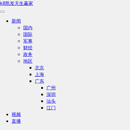
k8凯发天生赢家
新闻
国内
国际
军事
财经
政务
地区
北京
上海
广东
广州
深圳
汕头
江门
视频
直播