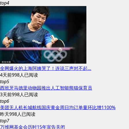
top4
全网爆火的上海阿姨哭了！连说三声对不起…
4天前
998人已阅读
top5
西班牙马德里动物园推出人工智能熊猫保育员
3天前
998人已阅读
top6
美团无人机长城航线国庆黄金周日均订单量环比增1100%
昨天
998人已阅读
top7
万维网基金会历时15年宣告关闭