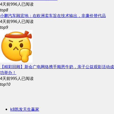
4天前
996人已阅读
top8
小鹏汽车顾宏地：在欧洲卖车旨在技术输出，非廉价替代品
4天前
996人已阅读
top9
【精彩回顾】新会广电网络携手顺恩牛奶，亲子公益观影活动成
功举办！
4天前
995人已阅读
top10
k8凯发天生赢家