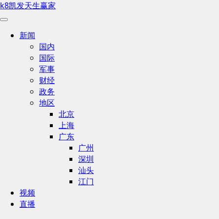
k8凯发天生赢家
新闻
国内
国际
军事
财经
政务
地区
北京
上海
广东
广州
深圳
汕头
江门
视频
直播