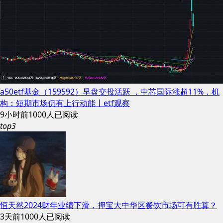
a50etf基金（159592）早盘交投活跃 ，中芯国际涨超11%，机
构：短期市场仍有上行动能丨etf观察
9小时前
1000人已阅读
top3
恒天然2024财年业绩下滑，押宝大中华区餐饮市场可有胜算？
3天前
1000人已阅读