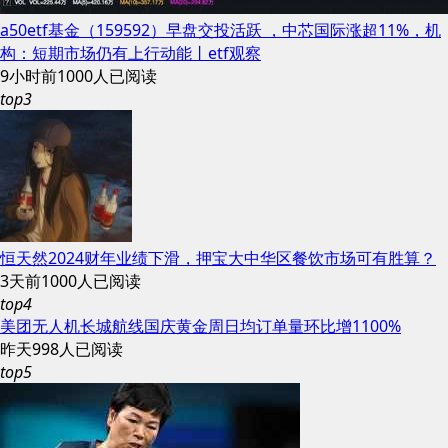
a50etf基金（159592）早盘交投活跃 ，中芯国际涨超11%，机
构：短期市场仍有上行动能丨etf观察
9小时前
1000人已阅读
top3
恒天然2024财年业绩下滑，押宝大中华区餐饮市场可有胜算？
3天前
1000人已阅读
top4
美团无人机长城航线国庆黄金周日均订单量环比增1100%
昨天
998人已阅读
top5