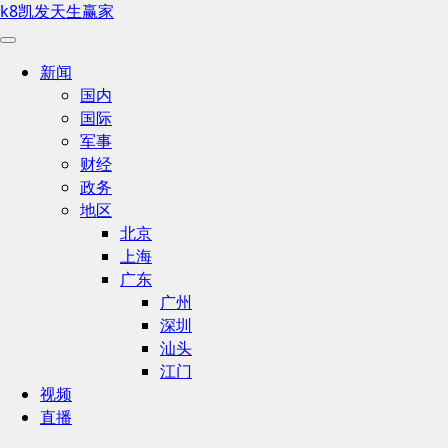
k8凯发天生赢家
新闻
国内
国际
军事
财经
政务
地区
北京
上海
广东
广州
深圳
汕头
江门
视频
直播