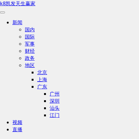
k8凯发天生赢家
新闻
国内
国际
军事
财经
政务
地区
北京
上海
广东
广州
深圳
汕头
江门
视频
直播