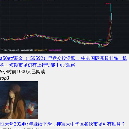
a50etf基金（159592）早盘交投活跃 ，中芯国际涨超11%，机
构：短期市场仍有上行动能丨etf观察
9小时前
1000人已阅读
top3
恒天然2024财年业绩下滑，押宝大中华区餐饮市场可有胜算？