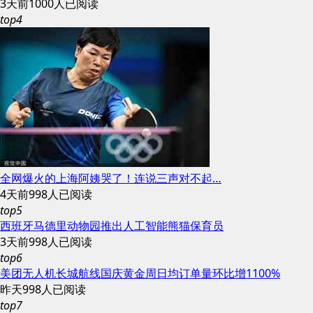
3天前
1000人已阅读
top4
全网爆火的上海阿姨哭了！连说三声对不起…
4天前
998人已阅读
top5
西班牙马德里动物园推出人工智能熊猫保育员
3天前
998人已阅读
top6
美团无人机长城航线国庆黄金周日均订单量环比增1100%
昨天
998人已阅读
top7