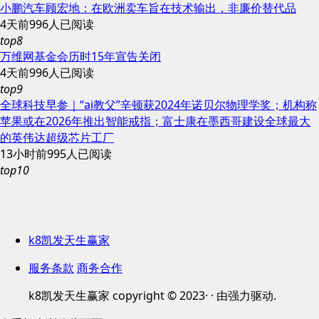
小鹏汽车顾宏地：在欧洲卖车旨在技术输出，非廉价替代品
4天前
996人已阅读
top8
万维网基金会历时15年宣告关闭
4天前
996人已阅读
top9
全球科技早参｜“ai教父”辛顿获2024年诺贝尔物理学奖；机构称
苹果或在2026年推出智能戒指；富士康在墨西哥建设全球最大
的英伟达超级芯片工厂
13小时前
995人已阅读
top10
k8凯发天生赢家
服务条款
商务合作
k8凯发天生赢家 copyright © 2023· · 由强力驱动.