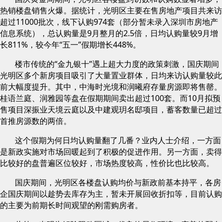
热销楼盘销售火爆。据统计，光明区主要在售房地产项目共来访
超过11000批次，线下认购974套（部分暂未录入深圳市房地产
信息系统），总认购量是9月整月的2.5倍，日均认购量较9月增
长811%，较今年“五一”假期增长448%。
楼市传统的“金九银十”遇上超大力度的政策刺激，国庆期间
光明区多个新房项目吸引了大量置业群体，日均来访认购量较此
前大幅度提升。其中，中海时光境和润曦府存量房源即将售罄。
桂语兰庭、润雅园等盘在假期期间卖出超过100套。而10月拟预
售项目深振业天境云庭以及中建观玥名邸项目，蓄客数量已超过
首推房源数的两倍。
这个假期为何日均认购量翻了几番？业内人士介绍，一方面
是新政实施对市场回暖起到了积极的促进作用。另一方面，卖得
比较好的盘普遍区位较好，市场热度较高，性价比也比较高。
国庆期间，光明区各楼盘认购均价与新政前基本持平，各房
企国庆期间以趁势去库存为主，暂未开展回收折扣等，目前认购
的主要为前期长时间观望的刚需购房者。