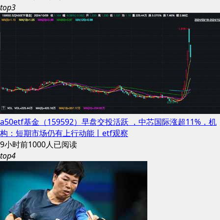
top3
a50etf基金（159592）早盘交投活跃 ，中芯国际涨超11%，机
构：短期市场仍有上行动能丨etf观察
9小时前
1000人已阅读
top4