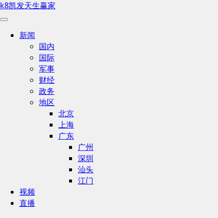
k8凯发天生赢家
新闻
国内
国际
军事
财经
政务
地区
北京
上海
广东
广州
深圳
汕头
江门
视频
直播