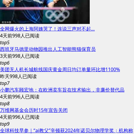
全网爆火的上海阿姨哭了！连说三声对不起…
4天前
998人已阅读
top5
西班牙马德里动物园推出人工智能熊猫保育员
3天前
998人已阅读
top6
美团无人机长城航线国庆黄金周日均订单量环比增1100%
昨天
998人已阅读
top7
小鹏汽车顾宏地：在欧洲卖车旨在技术输出，非廉价替代品
4天前
996人已阅读
top8
万维网基金会历时15年宣告关闭
4天前
996人已阅读
top9
全球科技早参｜“ai教父”辛顿获2024年诺贝尔物理学奖；机构称