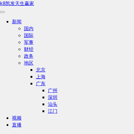
k8凯发天生赢家
新闻
国内
国际
军事
财经
政务
地区
北京
上海
广东
广州
深圳
汕头
江门
视频
直播