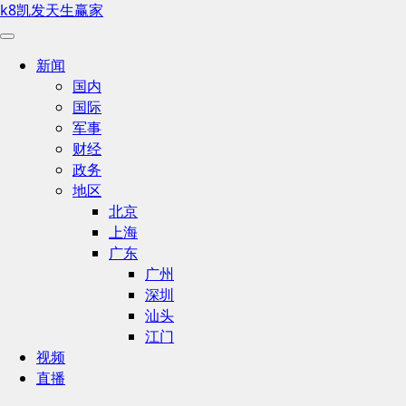
k8凯发天生赢家
新闻
国内
国际
军事
财经
政务
地区
北京
上海
广东
广州
深圳
汕头
江门
视频
直播