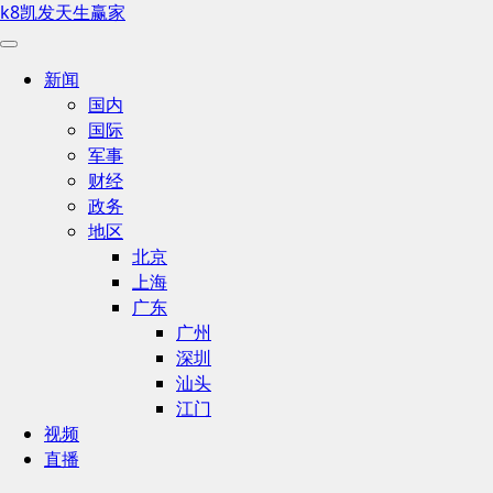
k8凯发天生赢家
新闻
国内
国际
军事
财经
政务
地区
北京
上海
广东
广州
深圳
汕头
江门
视频
直播