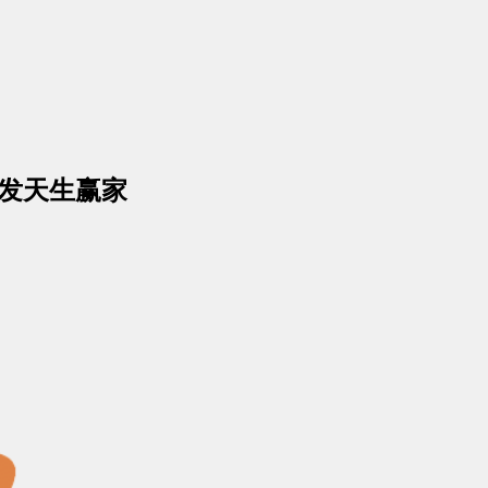
凯发天生赢家