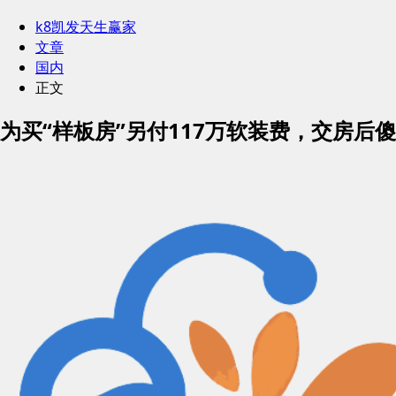
k8凯发天生赢家
文章
国内
正文
为买“样板房”另付117万软装费，交房后