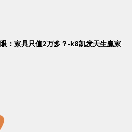
傻眼：家具只值2万多？-k8凯发天生赢家