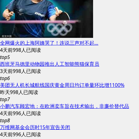
全网爆火的上海阿姨哭了！连说三声对不起…
4天前
998人已阅读
top5
西班牙马德里动物园推出人工智能熊猫保育员
3天前
998人已阅读
top6
美团无人机长城航线国庆黄金周日均订单量环比增1100%
昨天
998人已阅读
top7
小鹏汽车顾宏地：在欧洲卖车旨在技术输出，非廉价替代品
4天前
996人已阅读
top8
万维网基金会历时15年宣告关闭
4天前
996人已阅读