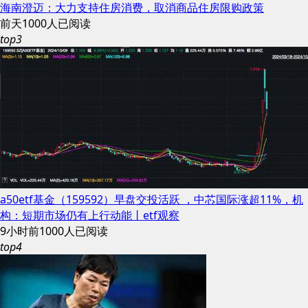
海南澄迈：大力支持住房消费，取消商品住房限购政策
前天
1000人已阅读
top3
a50etf基金（159592）早盘交投活跃 ，中芯国际涨超11%，机
构：短期市场仍有上行动能丨etf观察
9小时前
1000人已阅读
top4