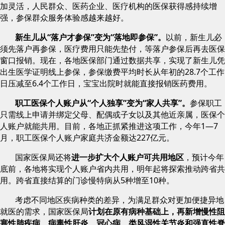
加灵活，人民群众、医药企业、医疗机构的医保获得感持续增
强，参保群众服务体验感越来越好。
新生儿从“落户才参保”变为“落地即参保”。
以前，新生儿必
须先落户再参保，医疗费用只能先垫付，等落户参保后再去医保
窗口报销。现在，各地医保部门通过数据共享，实现了新生儿凭
出生医学证明线上参保，参保缴费平均时长从年初的28.7个工作
日压减至6.4个工作日，宝宝出院时就能直接报销医药费用。
职工医保个人账户从“个人独享”变为“家人共享”。
参保职工
只需线上申请并绑定父母、配偶或子女以及其他近亲属，医保个
人账户就能共用。目前，各地正抓紧推进这项工作，今年1—7
月，职工医保个人账户家庭共济金额达227亿元。
国家医保局还将
进一步扩大个人账户可共用地区
，预计今年
底前，各地将实现个人账户省内共用，明年起将探索推动跨省共
用。跨省直接结算的门诊慢特病从5种增至10种。
考虑不同地区疾病种类的差异，为满足群众对更加便捷异地
就医的需求，国家医保局
计划在原有病种基础上，再新增慢性阻
塞性肺疾病、病毒性肝炎、冠心病、类风湿性关节炎和强直性脊