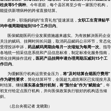
柱炎等5个病种
。今年底前，每个县区将至少有一家医疗机构，
能提供新增病种的跨省直接结算。
此外，职场妈妈的“生育礼包”提速派送，
女职工生育津贴平
均申领周期缩短到10个工作日内
。
医保赋能医药行业发展措施越来越实。为有效解决医药企业
关注的赋码、挂网时间长问题，取消药品赋码公示环节，常态化
受理投诉申诉，
药品赋码周期由每月一次缩短为每周一次
。指导
各地统一招采信息系统和产品信息标准，制定标准化服务指南，
简化挂网操作流程
，医药产品挂网申请办理周期压减到15个工
作日内
。
为缓解医疗机构运营资金压力，
将“及时结算合规医疗费用”
作为硬性要求
，简化结算环节，全国超九成统筹区已实现按月及
时结算。继续
落实基金预付机制，将“预付金”作为“赋能金”
，年
初支付给定点医疗机构，并向医保政策执行较好的机构适当倾
斜。
（总台央视记者 龙晓勤）