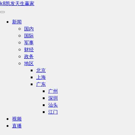
k8凯发天生赢家
新闻
国内
国际
军事
财经
政务
地区
北京
上海
广东
广州
深圳
汕头
江门
视频
直播