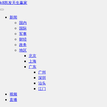
k8凯发天生赢家
新闻
国内
国际
军事
财经
政务
地区
北京
上海
广东
广州
深圳
汕头
江门
视频
直播