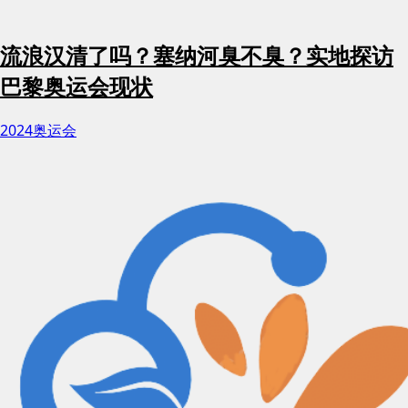
流浪汉清了吗？塞纳河臭不臭？实地探访
巴黎奥运会现状
2024奥运会