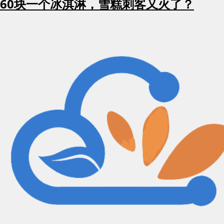
60块一个冰淇淋，雪糕刺客又火了？