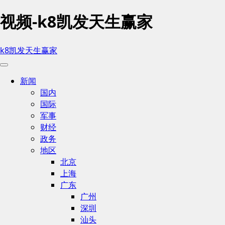
视频-k8凯发天生赢家
k8凯发天生赢家
新闻
国内
国际
军事
财经
政务
地区
北京
上海
广东
广州
深圳
汕头