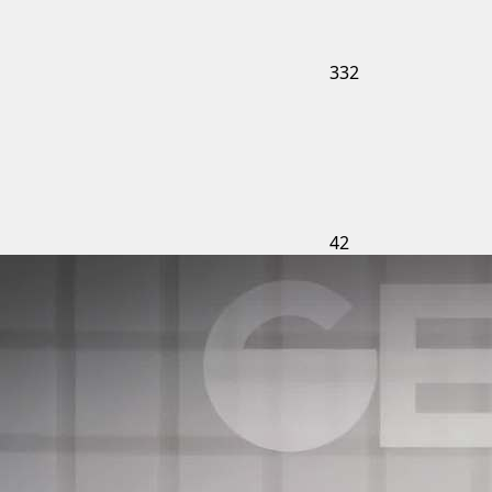
332
42