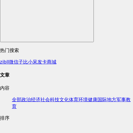
热门搜索
zibll
微信
子比
小呆
发卡
商城
文章
内容
全部
政治
经济
社会
科技
文化
体育
环境
健康
国际
地方
军事
教
育
排序