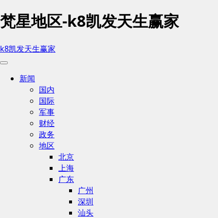
梵星地区-k8凯发天生赢家
k8凯发天生赢家
新闻
国内
国际
军事
财经
政务
地区
北京
上海
广东
广州
深圳
汕头