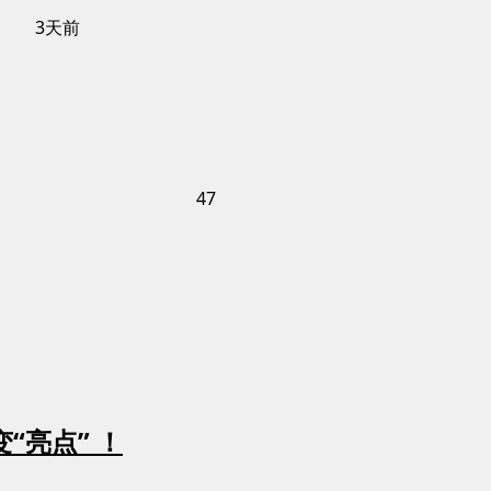
3天前
47
“亮点” ！