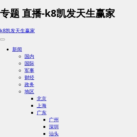
专题 直播-k8凯发天生赢家
k8凯发天生赢家
新闻
国内
国际
军事
财经
政务
地区
北京
上海
广东
广州
深圳
汕头