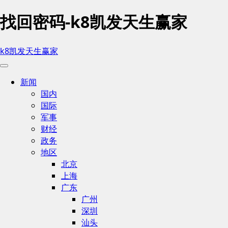
找回密码-k8凯发天生赢家
k8凯发天生赢家
新闻
国内
国际
军事
财经
政务
地区
北京
上海
广东
广州
深圳
汕头