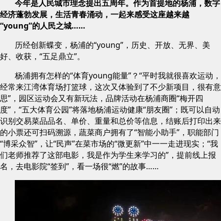
今年是人民城市理念提出五周年。作为首提地的杨浦，数字
经济蓬勃发展，生活青春涌动，一起来感受这座越来越
“young”的人民之城……
历经创新蝶变，杨浦的“young”，历史、开放、无界、美
好、收获，“五足鼎立”。
杨浦拥有怎样的“体育young能量”？“平时我就很喜欢运动，
经常来江湾体育场打篮球，这次又体验到了不少新项目，很有意
思”，园区运动会又有新玩法，品牌活动在杨浦商圈“梅开四
度”，“五大体育公园”将落地杨浦运动健康“朋友圈”；既可以自动
识别交易菜品品名、单价、重量和总价等信息，结账后打印出来
的小票还可扫码溯源，蔬菜商户拥有了“智能小助手”，职能部门
“博采众智”，让“民声”在菜市场的“微更新”中一一走进现实；“我
们老师推荐了这部电影，我是作为学生来学习的”，提前线上报
名，去电影院“签到”，看一场很“燃”的故事……