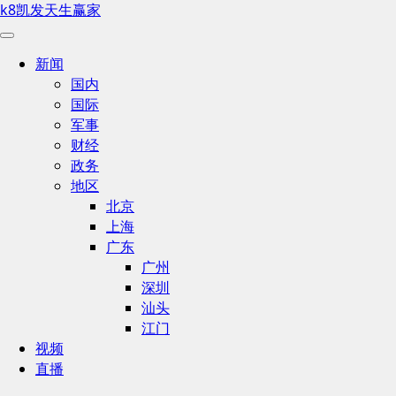
k8凯发天生赢家
新闻
国内
国际
军事
财经
政务
地区
北京
上海
广东
广州
深圳
汕头
江门
视频
直播