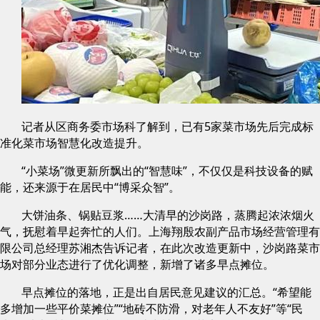
记者从区商务委市场科了解到，已有5家菜市场先后完成标
准化菜市场智慧化改造提升。
“小菜场”微更新所飘出的“智慧味”，不仅仅是科技设备的赋
能，还来源于在居民中“博采众智”。
大饼油条、锅贴豆浆……大清早的沙岗路，蒸腾起浓浓烟火
气，抚慰着早起奔忙的人们。上海翔殷农副产品市场经营管理有
限公司总经理苏湘杰告诉记者，在此次改造更新中，沙岗路菜市
场对部分业态进行了优化调整，新增了诸多早点摊位。
早点摊位的落地，正是出自居民意见建议的汇总。“希望能
多增加一些平价菜摊位”“地砖不防滑，对老年人不友好”等“民