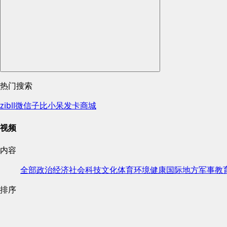
热门搜索
zibll
微信
子比
小呆
发卡
商城
视频
内容
全部
政治
经济
社会
科技
文化
体育
环境
健康
国际
地方
军事
教
排序