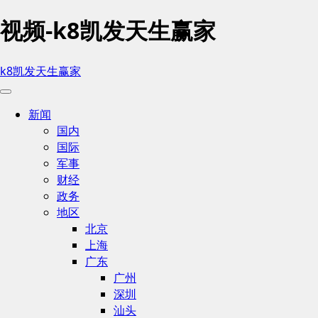
视频-k8凯发天生赢家
k8凯发天生赢家
新闻
国内
国际
军事
财经
政务
地区
北京
上海
广东
广州
深圳
汕头