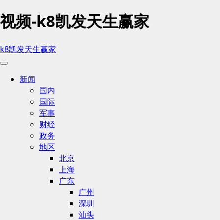
视频-k8凯发天生赢家
k8凯发天生赢家
新闻
国内
国际
军事
财经
政务
地区
北京
上海
广东
广州
深圳
汕头