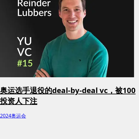
奥运选手退役的deal-by-deal vc，被100
投资人下注
2024奥运会