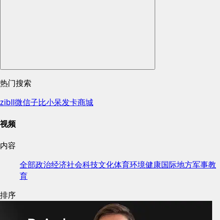
热门搜索
zibll
微信
子比
小呆
发卡
商城
视频
内容
全部
政治
经济
社会
科技
文化
体育
环境
健康
国际
地方
军事
教
育
排序