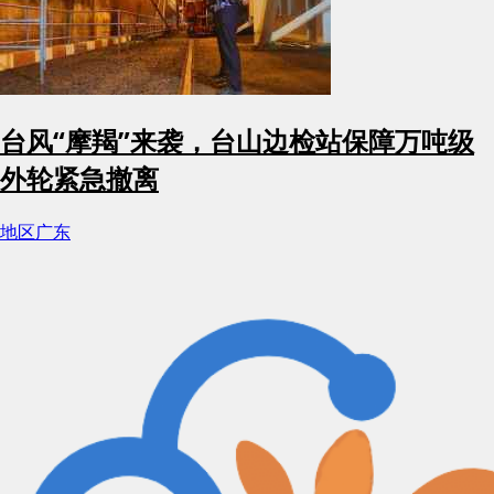
台风“摩羯”来袭，台山边检站保障万吨级
外轮紧急撤离
地区
广东