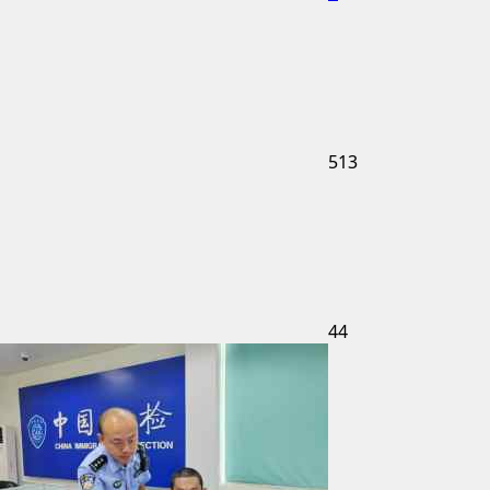
513
44