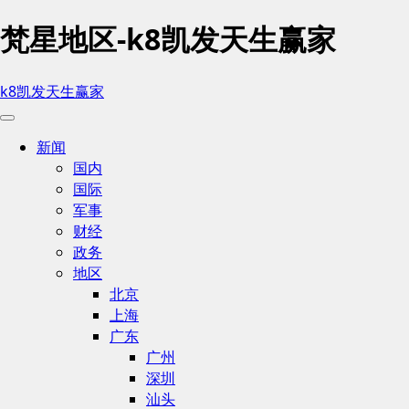
梵星地区-k8凯发天生赢家
k8凯发天生赢家
新闻
国内
国际
军事
财经
政务
地区
北京
上海
广东
广州
深圳
汕头