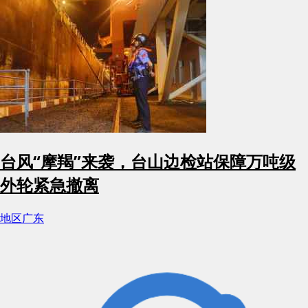
台风“摩羯”来袭，台山边检站保障万吨级
外轮紧急撤离
地区
广东