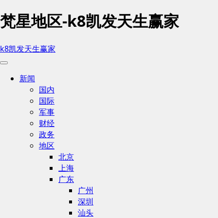
梵星地区-k8凯发天生赢家
k8凯发天生赢家
新闻
国内
国际
军事
财经
政务
地区
北京
上海
广东
广州
深圳
汕头