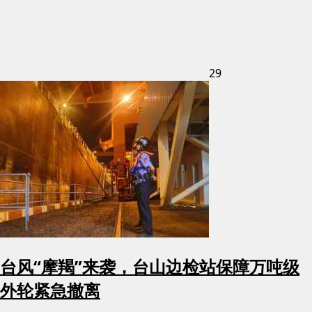
29
台风“摩羯”来袭，台山边检站保障万吨级
外轮紧急撤离