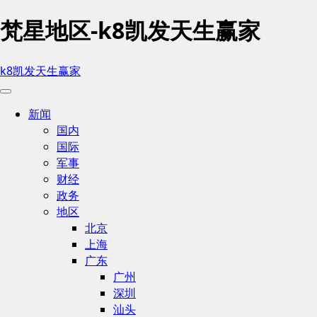
梵星地区-k8凯发天生赢家
k8凯发天生赢家
新闻
国内
国际
军事
财经
政务
地区
北京
上海
广东
广州
深圳
汕头